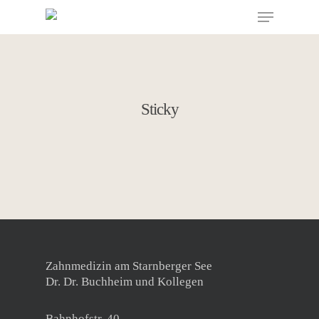
Skip
Menu
to
main
content
Sticky
Zahnmedizin am Starnberger See
Dr. Dr. Buchheim und Kollegen
Bahnhofstr. 40